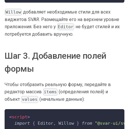
добавляет необходимые стили для всех
Willow
виджетов SVAR. Размещайте его на верхнем уровне
приложения. Без него у
не будет стилей и их
Editor
потребуется добавить вручную.
Шаг 3. Добавление полей
формы
Чтобы отобразить реальную форму, передайте в
редактор массив
(определения полей) и
items
объект
(начальные данные):
values
<
script
>
import
{
Editor
,
Willow
}
from
"@svar-ui/sve