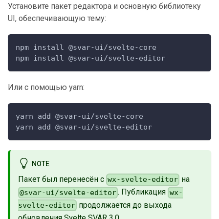
Установите пакет редактора и основную библиотеку
UI, обеспечивающую тему:
npm install @svar-ui/svelte-core
npm install @svar-ui/svelte-editor
Или с помощью yarn:
yarn add @svar-ui/svelte-core
yarn add @svar-ui/svelte-editor
NOTE
Пакет был перенесён с
на
wx-svelte-editor
. Публикация
@svar-ui/svelte-editor
wx-
продолжается до выхода
svelte-editor
обновления Svelte SVAR 3.0.