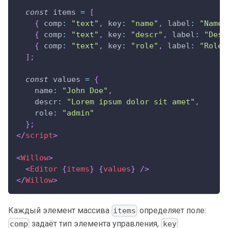
const
 items 
=
[
{
comp
:
"text"
,
key
:
"name"
,
label
:
"Name"
{
comp
:
"text"
,
key
:
"descr"
,
label
:
"Desc
{
comp
:
"text"
,
key
:
"role"
,
label
:
"Role"
]
;
const
 values 
=
{
name
:
"John Doe"
,
descr
:
"Lorem ipsum dolor sit amet"
,
role
:
"admin"
}
;
</
script
>
<
Willow
>
<
Editor
{
items
}
{
values
}
/>
</
Willow
>
Каждый элемент массива
определяет поле:
items
задаёт тип элемента управления,
comp
key