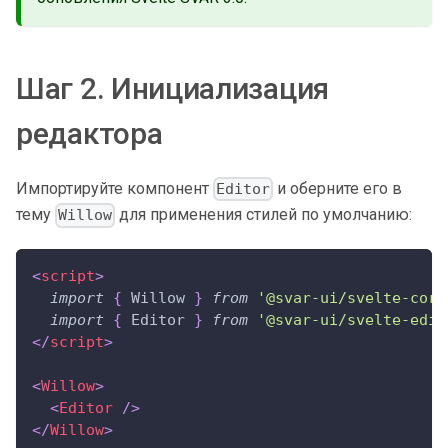
Шаг 2. Инициализация
редактора
Импортируйте компонент
и оберните его в
Editor
тему
для применения стилей по умолчанию:
Willow
<
script
>
import
{
Willow
}
from
'@svar-ui/svelte-core
import
{
Editor
}
from
'@svar-ui/svelte-edit
</
script
>
<
Willow
>
<
Editor
/>
</
Willow
>