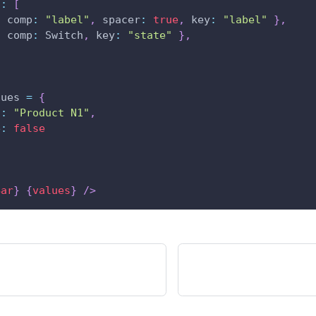
s
:
[
{
comp
:
"label"
,
spacer
:
true
,
key
:
"label"
}
,
{
comp
:
Switch
,
key
:
"state"
}
,
lues 
=
{
l
:
"Product N1"
,
e
:
false
Bar
}
{
values
}
/>