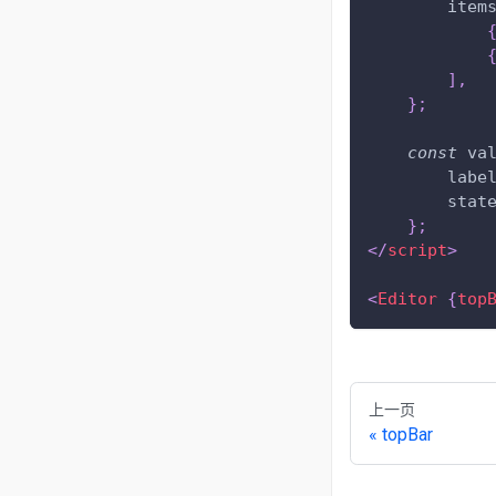
item
]
,
}
;
const
 va
labe
stat
}
;
</
script
>
<
Editor
{
top
上一页
topBar