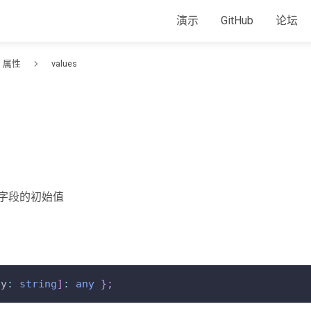
演示
GitHub
论坛
属性
values
字段的初始值
ey
:
string
]
:
any
}
;