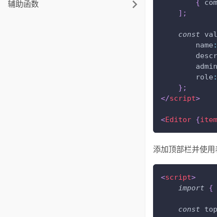
{
co
辅助函数
]
;
const
 va
name
desc
admi
role
}
;
</
script
>
<
Editor
{
ite
添加顶部栏并使用
<
script
>
import
{
const
 to