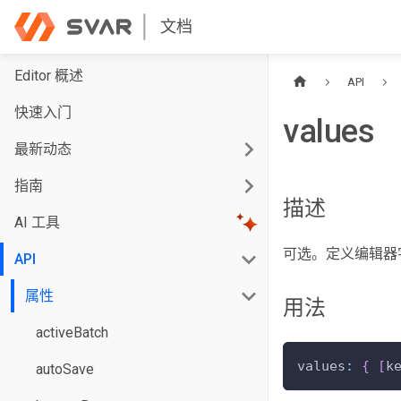
文档
Editor 概述
API
快速入门
values
最新动态
指南
描述
AI 工具
可选。定义编辑器
API
属性
用法
activeBatch
values
:
{
[
k
autoSave