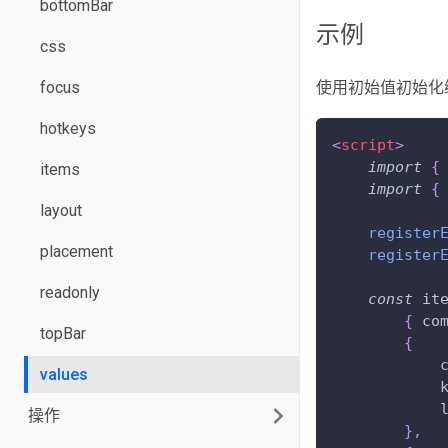
bottomBar
示例
css
focus
使用初始值初始化
hotkeys
<
script
>
import
{
items
import
{
layout
register
placement
register
readonly
const
 it
{
co
topBar
{
values
操作
}
,