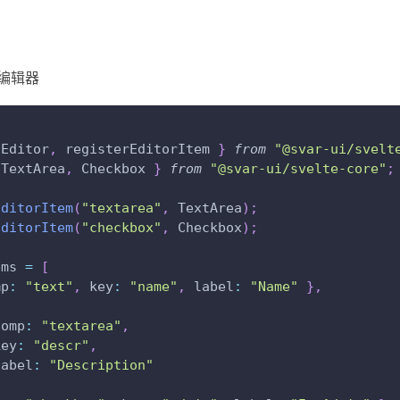
编辑器
Editor
,
 registerEditorItem 
}
from
"@svar-ui/svelt
TextArea
,
Checkbox
}
from
"@svar-ui/svelte-core"
;
EditorItem
(
"textarea"
,
TextArea
)
;
EditorItem
(
"checkbox"
,
Checkbox
)
;
ems 
=
[
mp
:
"text"
,
key
:
"name"
,
label
:
"Name"
}
,
comp
:
"textarea"
,
key
:
"descr"
,
label
:
"Description"