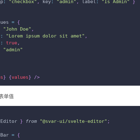
mp
:
"checkbox"
,
key
:
"admin"
,
label
:
"Is Admin"
}
lues 
=
{
:
"John Doe"
,
r
:
"Lorem ipsum dolor sit amet"
,
n
:
true
,
:
"admin"
ms
}
{
values
}
/>
表单值
Editor
}
from
"@svar-ui/svelte-editor"
;
pBar 
=
{