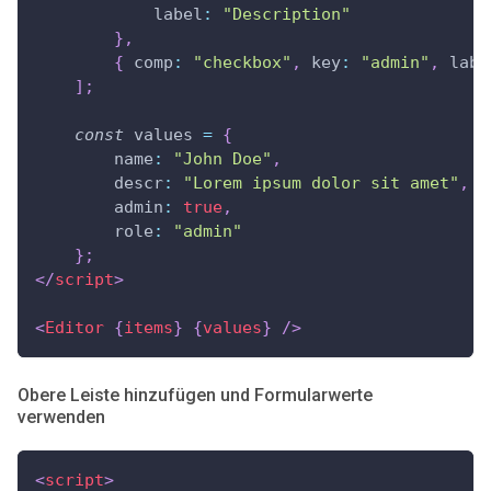
label
:
"Description"
}
,
{
comp
:
"checkbox"
,
key
:
"admin"
,
labe
]
;
const
 values 
=
{
name
:
"John Doe"
,
descr
:
"Lorem ipsum dolor sit amet"
,
admin
:
true
,
role
:
"admin"
}
;
</
script
>
<
Editor
{
items
}
{
values
}
/>
Obere Leiste hinzufügen und Formularwerte
verwenden
<
script
>