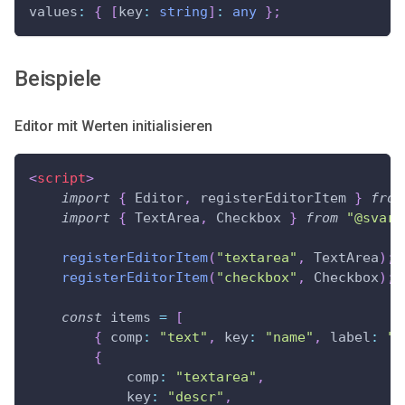
values
:
{
[
key
:
string
]
:
any
}
;
Beispiele
Editor mit Werten initialisieren
<
script
>
import
{
Editor
,
 registerEditorItem 
}
from
import
{
TextArea
,
Checkbox
}
from
"@svar-
registerEditorItem
(
"textarea"
,
TextArea
)
;
registerEditorItem
(
"checkbox"
,
Checkbox
)
;
const
 items 
=
[
{
comp
:
"text"
,
key
:
"name"
,
label
:
"N
{
comp
:
"textarea"
,
key
:
"descr"
,