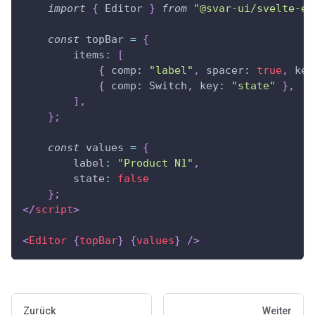
import
{
Editor
}
from
"@svar-ui/svelte-ed
const
 topBar 
=
{
items
:
[
{
comp
:
"label"
,
spacer
:
true
,
key
{
comp
:
Switch
,
key
:
"state"
}
,
]
,
}
;
const
 values 
=
{
label
:
"Product N1"
,
state
:
false
}
;
</
script
>
<
Editor
{
topBar
}
{
values
}
/>
Zurück
Weiter